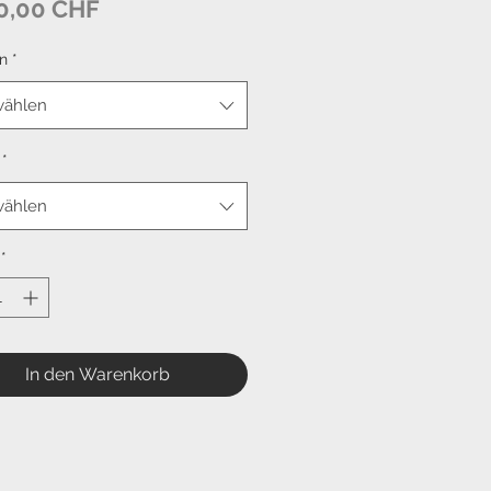
Preis
0,00 CHF
n
*
ählen
*
ählen
*
In den Warenkorb