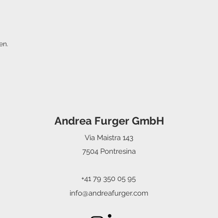
en.
Andrea Furger GmbH
Via Maistra 143
7504 Pontresina
+41 79 350 05 95
info@andreafurger.com