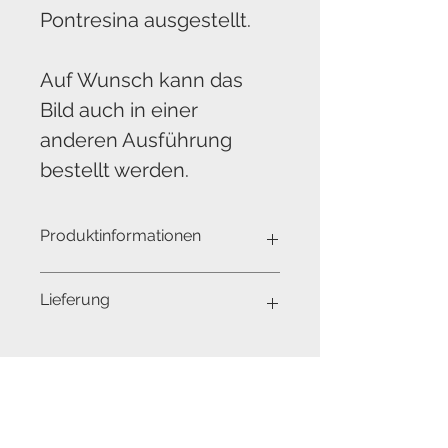
Pontresina ausgestellt.
Auf Wunsch kann das
Bild auch in einer
anderen Ausführung
bestellt werden.
Produktinformationen
Schattenfugen Rahmen
Lieferung
Rahmen: Eiche Natur, 6 mm breit,
30 mm tief
Aussenmasse: Höhe und Breite
Die Lieferung erfolgt innert 10
jeweils um 1.2 cm grösser
Tagen.